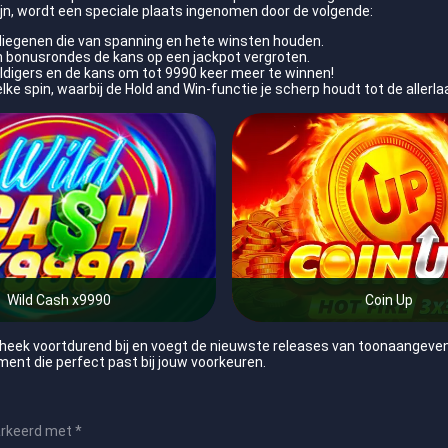
ijn, wordt een speciale plaats ingenomen door de volgende:
j diegenen die van spanning en hete winsten houden.
n bonusrondes de kans op een jackpot vergroten.
digers en de kans om tot 9990 keer meer te winnen!
ke spin, waarbij de Hold and Win-functie je scherp houdt tot de allerla
Wild Cash x9990
Coin Up
otheek voortdurend bij en voegt de nieuwste releases van toonaangeven
ment die perfect past bij jouw voorkeuren.
arkeerd met
*