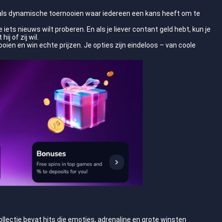
venals dynamische toernooien waar iedereen een kans heeft om te
ets nieuws wilt proberen. En als je liever contant geld hebt, kun je
j of zij wil.
n en win echte prijzen. Je opties zijn eindeloos – van coole
lectie bevat hits die emoties, adrenaline en grote winsten