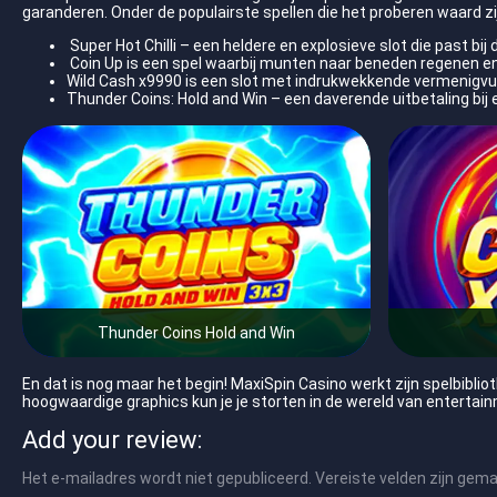
garanderen. Onder de populairste spellen die het proberen waard z
Super Hot Chilli – een heldere en explosieve slot die past bi
Coin Up is een spel waarbij munten naar beneden regenen e
Wild Cash x9990 is een slot met indrukwekkende vermenigvul
Thunder Coins: Hold and Win – een daverende uitbetaling bij el
Thunder Coins Hold and Win
En dat is nog maar het begin! MaxiSpin Casino werkt zijn spelbibli
hoogwaardige graphics kun je je storten in de wereld van entertain
Add your review:
Het e-mailadres wordt niet gepubliceerd.
Vereiste velden zijn gem