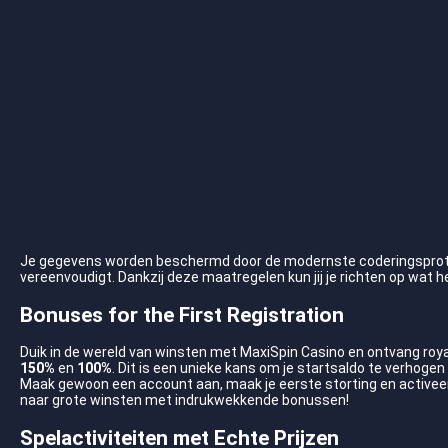
Je gegevens worden beschermd door de modernste coderingsprotocol
vereenvoudigt. Dankzij deze maatregelen kun jij je richten op wat he
Bonuses for the First Registration
Duik in de wereld van winsten met MaxiSpin Casino en ontvang roya
150%
en
100%
. Dit is een unieke kans om je startsaldo te verhog
Maak gewoon een account aan, maak je eerste storting en activeer d
naar grote winsten met indrukwekkende bonussen!
Spelactiviteiten met Echte Prijzen