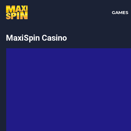
GAMES
MaxiSpin Casino