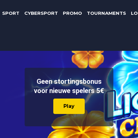
SPORT
CYBERSPORT
PROMO
TOURNAMENTS
LO
Geen stortingsbonus
voor nieuwe spelers 5€
Play