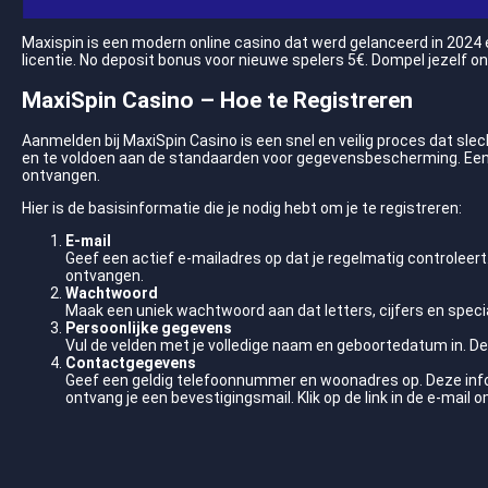
Maxispin is een modern online casino dat werd gelanceerd in 2024
licentie. No deposit bonus voor nieuwe spelers 5€. Dompel jezelf o
MaxiSpin Casino – Hoe te Registreren
Aanmelden bij MaxiSpin Casino is een snel en veilig proces dat sl
en te voldoen aan de standaarden voor gegevensbescherming. Een ge
ontvangen.
Hier is de basisinformatie die je nodig hebt om je te registreren:
E-mail
Geef een actief e-mailadres op dat je regelmatig controleer
ontvangen.
Wachtwoord
Maak een uniek wachtwoord aan dat letters, cijfers en spec
Persoonlijke gegevens
Vul de velden met je volledige naam en geboortedatum in. Dez
Contactgegevens
Geef een geldig telefoonnummer en woonadres op. Deze informa
ontvang je een bevestigingsmail. Klik op de link in de e-mai