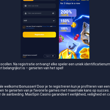
len. Na registratie ontvangt elke speler een uniek identificatienum
t belangrijkst is – genieten van het spel!
le welkomstbonussen! Door je te registreren kun je profiteren van een
en en te genieten van je favoriete games met maximale kans op succes.
e aanbieding. MaxiSpin Casino garandeert eerlijkheid, veiligheid en c